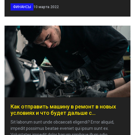
laborum, debitis molestiae corrupti? Magni reprehenderit
ФИНАНСЫ
10 марта 2022
maxime modi eaque adipisci totam nesciunt illo obcaecati
facere labore tenetur perspiciatis voluptates expedita
voluptatibus saepe minus eos atque, molestiae cum quo
nihil, velit quisquam! Reprehenderit repellat, sequi provident
dolores iusto distinctio quibusdam impedit accusamus
labore cupiditate illum. Numquam?
Как отправить машину в ремонт в новых
условиях и что будет дальше с
обслуживанием автомобилей?
Sit laborum sunt unde obcaecati eligendi? Error aliquid,
impedit possimus beatae eveniet qui ipsum sunt ex.
Voluptates impedit dolor harum similique illum odio