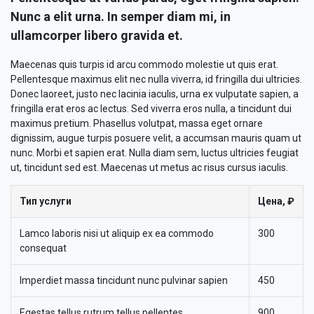
Nunc a elit urna. In semper diam mi, in
ullamcorper libero gravida et.
Maecenas quis turpis id arcu commodo molestie ut quis erat.
Pellentesque maximus elit nec nulla viverra, id fringilla dui ultricies.
Donec laoreet, justo nec lacinia iaculis, urna ex vulputate sapien, a
fringilla erat eros ac lectus. Sed viverra eros nulla, a tincidunt dui
maximus pretium. Phasellus volutpat, massa eget ornare
dignissim, augue turpis posuere velit, a accumsan mauris quam ut
nunc. Morbi et sapien erat. Nulla diam sem, luctus ultricies feugiat
ut, tincidunt sed est. Maecenas ut metus ac risus cursus iaculis.
Тип услуги
Цена, ₽
Lamco laboris nisi ut aliquip ex ea commodo
300
consequat
Imperdiet massa tincidunt nunc pulvinar sapien
450
Egestas tellus rutrum tellus pellentes
900