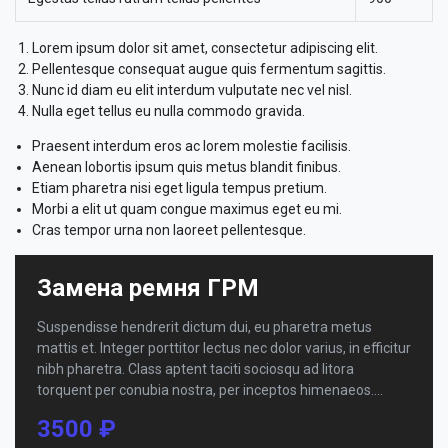
Lorem ipsum dolor sit amet, consectetur adipiscing elit.
Pellentesque consequat augue quis fermentum sagittis.
Nunc id diam eu elit interdum vulputate nec vel nisl.
Nulla eget tellus eu nulla commodo gravida.
Praesent interdum eros ac lorem molestie facilisis.
Aenean lobortis ipsum quis metus blandit finibus.
Etiam pharetra nisi eget ligula tempus pretium.
Morbi a elit ut quam congue maximus eget eu mi.
Cras tempor urna non laoreet pellentesque.
Замена ремня ГРМ
Suspendisse hendrerit dictum dui, eu pharetra metus
mattis et. Integer porttitor lectus nec dolor varius, in efficitur
nibh pharetra. Class aptent taciti sociosqu ad litora
torquent per conubia nostra, per inceptos himenaeos.
Morbi blandit purus lacus, id condimentum justo finibus eu.
3500 ₽
Pellentesque at varius purus, eget fringilla sapien. Nunc a